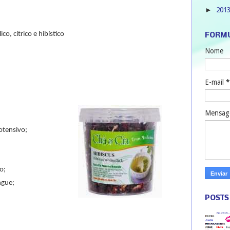
201
►
ico, cítrico e hibístico
FORMU
Nome
E-mail
*
Mensa
potensivo;
o;
ngue;
POSTS