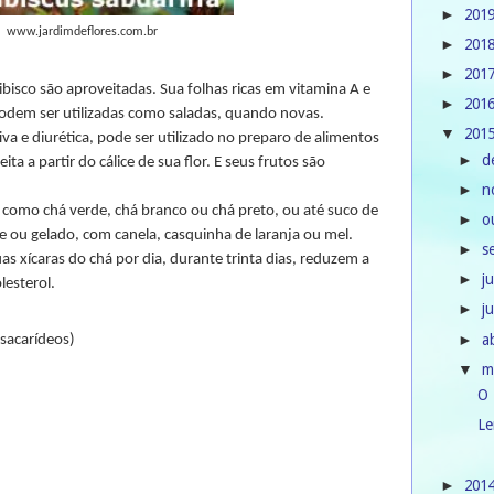
201
►
www.jardimdeflores.com.br
201
►
201
►
bisco são aproveitadas. Sua folhas ricas em vitamina A e
201
►
podem ser utilizadas como saladas, quando novas.
201
▼
va e diurética, pode ser utilizado no preparo de alimentos
d
►
eita a partir do cálice de sua flor. E seus frutos são
n
►
 como chá verde, chá branco ou chá preto, ou até suco de
o
►
 ou gelado, com canela, casquinha de laranja ou mel.
s
►
s xícaras do chá por dia, durante trinta dias, reduzem a
j
►
lesterol.
j
►
a
►
sacarídeos)
m
▼
O 
Le
201
►