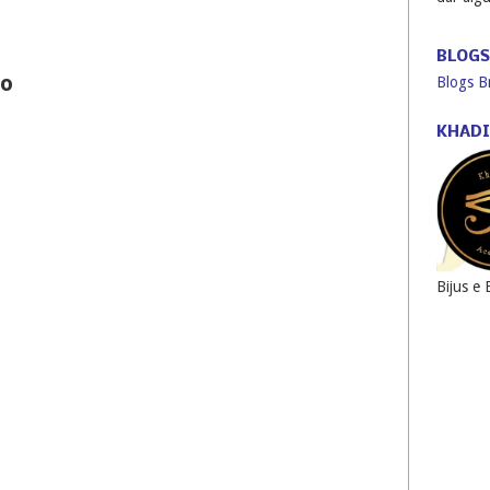
:
BLOGS
io
Blogs Br
KHADI
Bijus e 