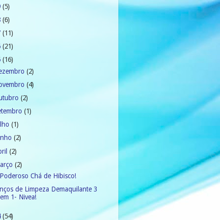
9
(5)
8
(6)
7
(11)
6
(21)
5
(16)
ezembro
(2)
ovembro
(4)
utubro
(2)
etembro
(1)
ulho
(1)
unho
(2)
bril
(2)
arço
(2)
Poderoso Chá de Hibisco!
nços de Limpeza Demaquilante 3
em 1- Nivea!
4
(54)