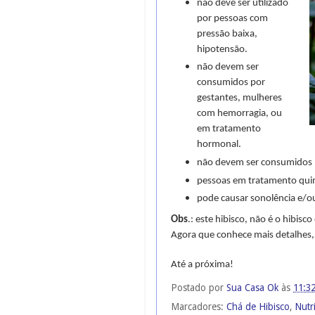
não deve ser utilizado
por pessoas com
pressão baixa,
hipotensão.
não devem ser
consumidos por
gestantes, mulheres
com hemorragia, ou
em tratamento
hormonal.
não devem ser consumidos
pessoas em tratamento quim
pode causar sonolência e/o
Obs
.: este hibisco, não é o hibisc
Agora que conhece mais detalhes,
Até a próxima!
Postado por
Sua Casa Ok
às
11:3
Marcadores:
Chá de Hibisco
,
Nutr