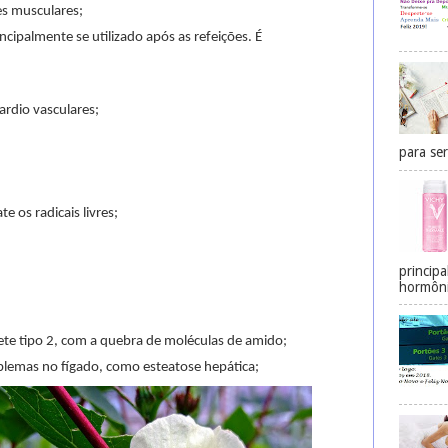
es musculares;
cipalmente se utilizado após as refeições. É
;
ardio vasculares;
;
para ser
e os radicais livres;
princip
hormôni
ete tipo 2, com a quebra de moléculas de amido;
blemas no fígado, como esteatose hepática;