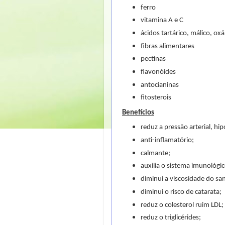
ferro
vitamina A e C
ácidos tartárico, málico, oxál
fibras alimentares
pectinas
flavonóides
antocianinas
fitosterois
Benefícios
reduz a pressão arterial, hi
anti-inflamatório;
calmante;
auxilia o sistema imunológic
diminui a viscosidade do sa
diminui o risco de catarata;
reduz o colesterol ruim LDL;
reduz o triglicérides;