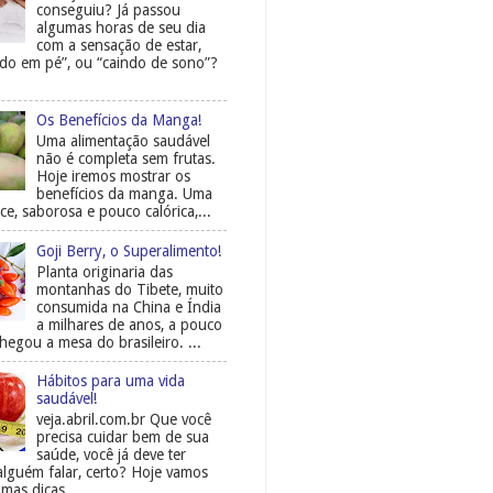
conseguiu? Já passou
algumas horas de seu dia
com a sensação de estar,
do em pé”, ou “caindo de sono”?
Os Benefícios da Manga!
Uma alimentação saudável
não é completa sem frutas.
Hoje iremos mostrar os
benefícios da manga. Uma
ce, saborosa e pouco calórica,...
Goji Berry, o Superalimento!
Planta originaria das
montanhas do Tibete, muito
consumida na China e Índia
a milhares de anos, a pouco
egou a mesa do brasileiro. ...
Hábitos para uma vida
saudável!
veja.abril.com.br Que você
precisa cuidar bem de sua
saúde, você já deve ter
alguém falar, certo? Hoje vamos
mas dicas, ...