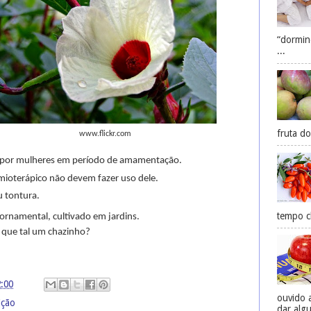
“dormin
...
fruta do
www.flickr.com
 por mulheres em período de amamentação.
ioterápico não devem fazer uso dele.
u tontura.
tempo ch
o ornamental, cultivado em jardins.
 que tal um chazinho?
2:00
ouvido 
ição
dar algu