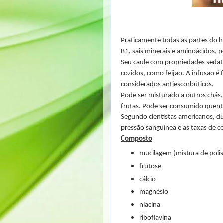
Praticamente todas as partes do hi
B1, sais minerais e aminoácidos, 
Seu caule com propriedades sedati
cozidos, como feijão.
A infusão é f
considerados antiescorbúticos.
Pode ser misturado a outros chás,
frutas. Pode ser consumido quente
Segundo cientistas americanos, dua
pressão sanguínea e as taxas de co
Composto
mucilagem (mistura de polis
frutose
cálcio
magnésio
niacina
riboflavina