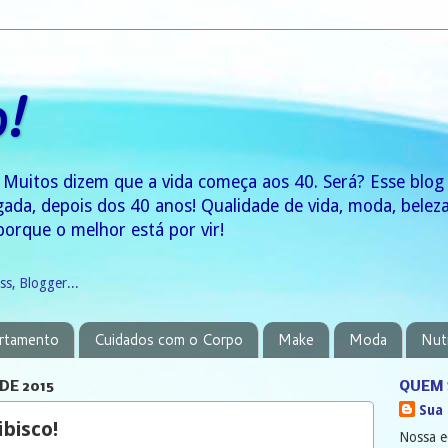
0!
 Muitos dizem que a vida começa aos 40. Será? Esse blo
gada, depois dos 40 anos! Qualidade de vida, moda, bele
porque o melhor está por vir!
rtamento
Cuidados com o Corpo
Make
Moda
Nut
DE 2015
QUEM 
Sua
bisco!
Nossa e