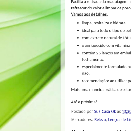
Facilita a retirada da maquiagem 
refrescar do calor e limpar os po
Vamos aos detalhes
:
limpa, revitaliza e hidrata.
ideal para todo o tipo de pel
com extrato natural de Lótu
é enriquecido com vitamina 
contém 25 lenços em embala
fechamento.
especialmente formulado p
não.
recomendação: ao utilizar p
Mais uma maneira prática de esta
Até a próxima!
Postado por
Sua Casa Ok
às
13:3
Marcadores:
Beleza
,
Lenços de L