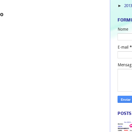
:
201
►
io
FORMU
Nome
E-mail
*
Mensa
POSTS