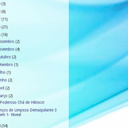
9
(5)
8
(6)
7
(11)
6
(21)
5
(16)
ezembro
(2)
ovembro
(4)
utubro
(2)
etembro
(1)
ulho
(1)
unho
(2)
bril
(2)
arço
(2)
Poderoso Chá de Hibisco!
nços de Limpeza Demaquilante 3
em 1- Nivea!
4
(54)