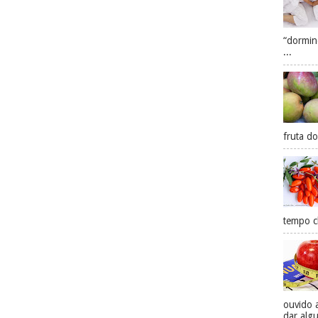
“dormin
...
fruta do
tempo ch
ouvido 
dar algu