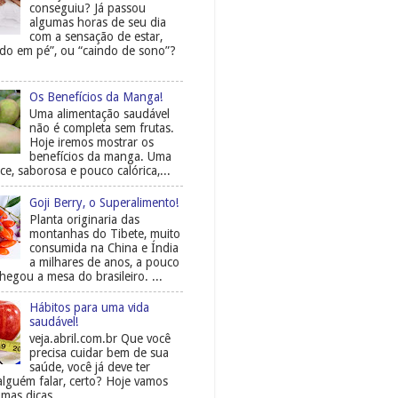
conseguiu? Já passou
algumas horas de seu dia
com a sensação de estar,
do em pé”, ou “caindo de sono”?
Os Benefícios da Manga!
Uma alimentação saudável
não é completa sem frutas.
Hoje iremos mostrar os
benefícios da manga. Uma
ce, saborosa e pouco calórica,...
Goji Berry, o Superalimento!
Planta originaria das
montanhas do Tibete, muito
consumida na China e Índia
a milhares de anos, a pouco
egou a mesa do brasileiro. ...
Hábitos para uma vida
saudável!
veja.abril.com.br Que você
precisa cuidar bem de sua
saúde, você já deve ter
alguém falar, certo? Hoje vamos
mas dicas, ...