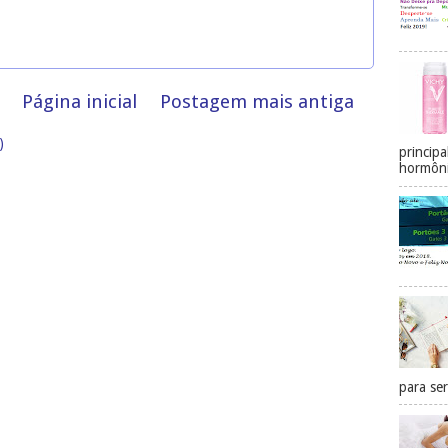
Página inicial
Postagem mais antiga
)
princip
hormôni
para ser