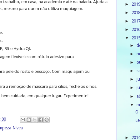
no trabalho, em casa, na academia e até na balada. Ajuda a
201
►
ros, mesmo para quem não utiliza maquiagem.
201
►
201
►
201
►
e.
201
▼
s.
d
►
E, B5 e Hydra QI.
n
►
gem flexível e com rótulo adesivo para
o
►
s
►
ara pele do rosto e pescoço. Com maquiagem ou
j
►
ara a remoção de máscara para cílios, feche os olhos.
j
►
a
r bem cuidada, em qualquer lugar. Experimente!
►
m
▼
O 
0:00
Le
impeza Nivea
201
►