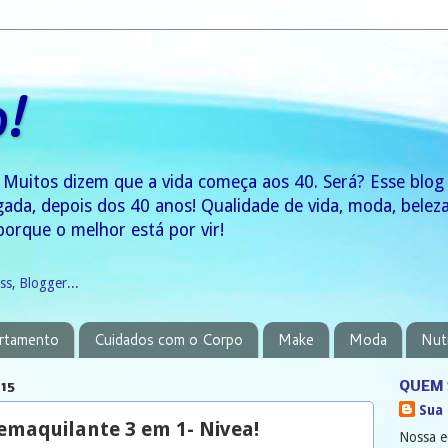
0!
 Muitos dizem que a vida começa aos 40. Será? Esse blo
gada, depois dos 40 anos! Qualidade de vida, moda, bele
porque o melhor está por vir!
rtamento
Cuidados com o Corpo
Make
Moda
Nut
15
QUEM 
Sua
emaquilante 3 em 1- Nivea!
Nossa e