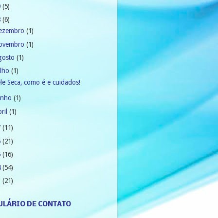
9
(5)
8
(6)
ezembro
(1)
ovembro
(1)
gosto
(1)
ulho
(1)
le Seca, como é e cuidados!
unho
(1)
bril
(1)
7
(11)
6
(21)
5
(16)
4
(54)
3
(21)
LÁRIO DE CONTATO