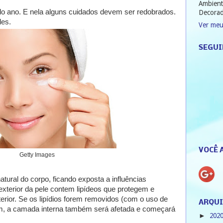
Ambient
do ano. E nela alguns cuidados devem ser redobrados.
Decorad
les.
Ver meu
SEGUI
VOCÊ 
Getty Images
atural do corpo, ficando exposta a influências
exterior da pele contem lipídeos que protegem e
rior. Se os lipídios forem removidos (com o uso de
ARQUI
m, a camada interna também será afetada e começará
202
►