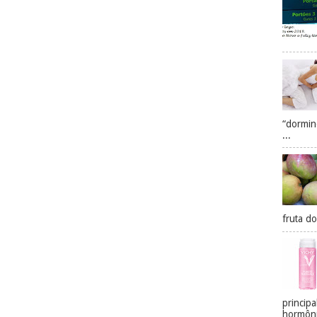
“dormin
...
fruta do
princip
hormôni