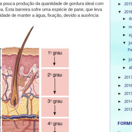
la pouca produção da quantidade de gordura ideal com
201
►
ea. Esta barreira sofre uma espécie de pane, que leva
201
▼
dade de manter a água, fixação, devido a ausência
d
►
n
►
a
►
j
▼
Pe
j
►
a
►
201
►
201
►
201
►
201
►
201
►
FORMU