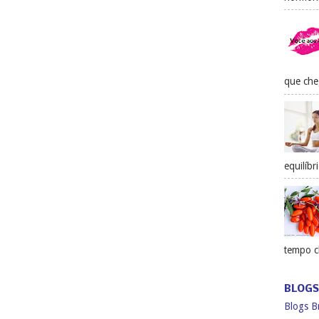
que che
equilíbr
tempo ch
BLOGS
Blogs Br