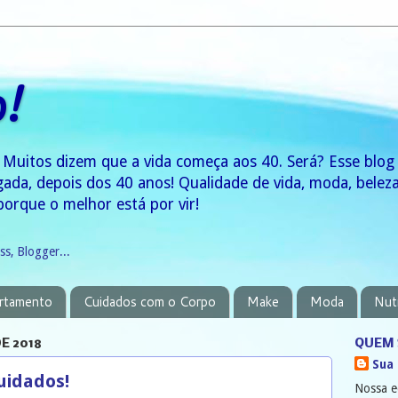
0!
 Muitos dizem que a vida começa aos 40. Será? Esse blo
gada, depois dos 40 anos! Qualidade de vida, moda, bele
porque o melhor está por vir!
rtamento
Cuidados com o Corpo
Make
Moda
Nut
E 2018
QUEM 
Sua
uidados!
Nossa e