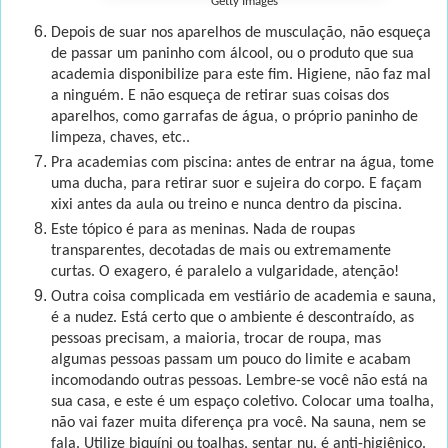
Getty Images
Depois de suar nos aparelhos de musculação, não esqueça
de passar um paninho com álcool, ou o produto que sua
academia disponibilize para este fim. Higiene, não faz mal
a ninguém. E não esqueça de retirar suas coisas dos
aparelhos, como garrafas de água, o próprio paninho de
limpeza, chaves, etc..
Pra academias com piscina: antes de entrar na água, tome
uma ducha, para retirar suor e sujeira do corpo. E façam
xixi antes da aula ou treino e nunca dentro da piscina.
Este tópico é para as meninas. Nada de roupas
transparentes, decotadas de mais ou extremamente
curtas. O exagero, é paralelo a vulgaridade, atenção!
Outra coisa complicada em vestiário de academia e sauna,
é a nudez. Está certo que o ambiente é descontraído, as
pessoas precisam, a maioria, trocar de roupa, mas
algumas pessoas passam um pouco do limite e acabam
incomodando outras pessoas. Lembre-se você não está na
sua casa, e este é um espaço coletivo. Colocar uma toalha,
não vai fazer muita diferença pra você. Na sauna, nem se
fala. Utilize biquíni ou toalhas, sentar nu, é anti-higiênico.